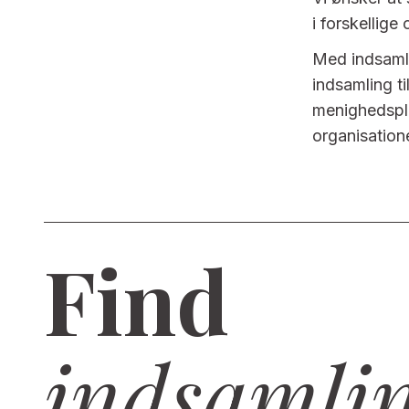
i forskellige
Med indsamli
indsamling t
menighedsplej
organisation
Find
indsamlin