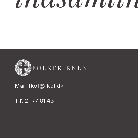
Mail: fkof@fkof.dk
Tlf: 21 77 01 43