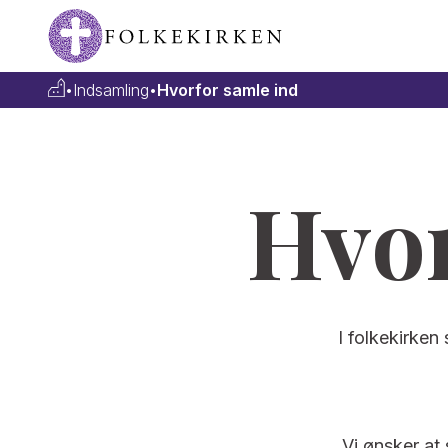
•
Indsamling
•
Hvorfor samle ind
Hvor
I folkekirken
Vi ønsker at