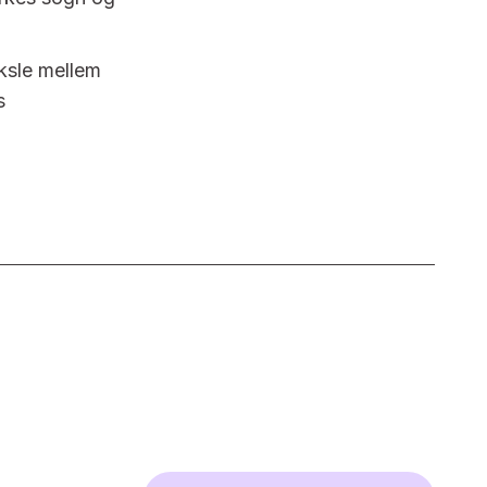
eksle mellem
s