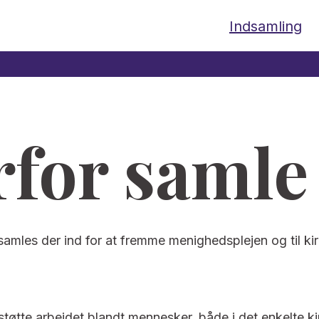
Indsamling
for samle
 samles der ind for at fremme menighedsplejen og til kir
 støtte arbejdet blandt mennesker, både i det enkelte k