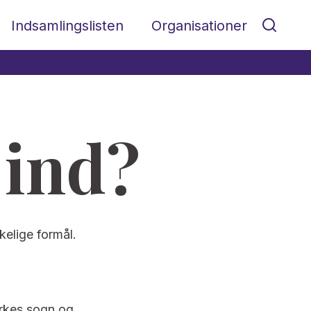
Indsamlingslisten
Organisationer
 ind?
kelige formål.
irkes sogn og