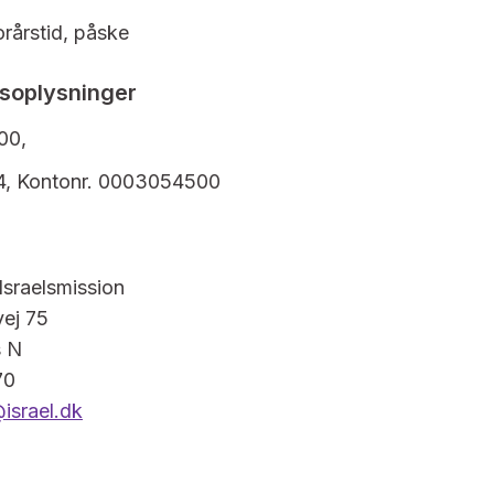
orårstid, påske
soplysninger
500,
94, Kontonr. 0003054500
sraelsmission
vej 75
s N
70
israel.dk