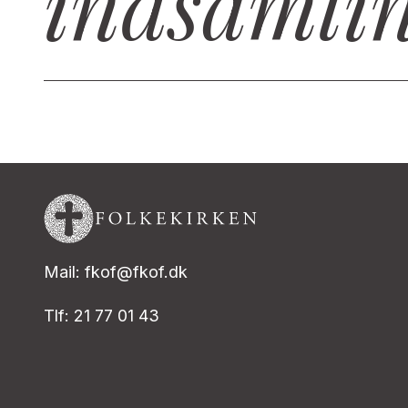
indsamlin
Mail: fkof@fkof.dk
Tlf: 21 77 01 43