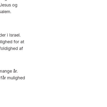
 Jesus og
usalem.
r i Israel.
lighed for at
foldighed af
mange år.
e får mulighed