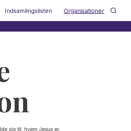
Indsamlingslisten
Organisationer
e
ion
lde sig til, hvem Jesus er.