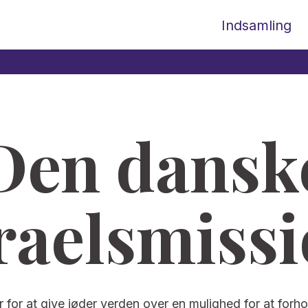
Indsamling
Den dansk
raelsmiss
r for at give jøder verden over en mulighed for at forho