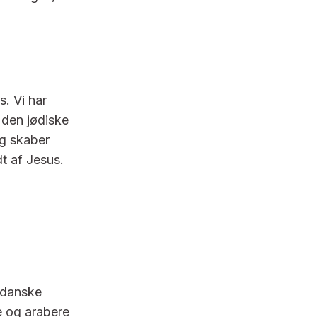
. Vi har
l den jødiske
og skaber
t af Jesus.
 danske
e og arabere