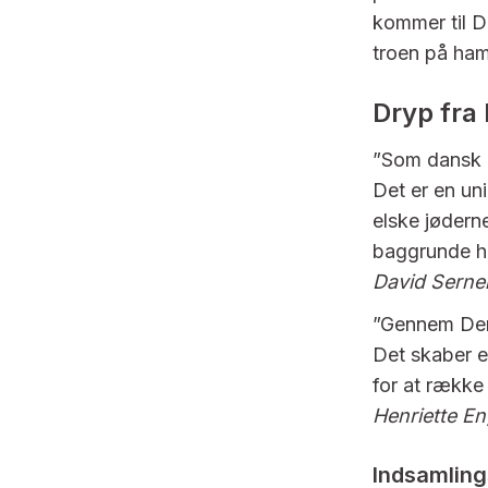
kommer til D
troen på ham.
Dryp fra
”Som dansk k
Det er en uni
elske jødern
baggrunde h
David Serner
”Gennem Den 
Det skaber en
for at række
Henriette En
Indsamling