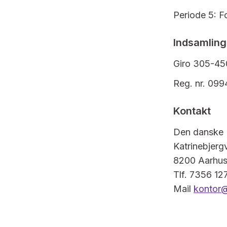
Periode 5: F
Indsamling
Giro 305-4
Reg. nr. 09
Kontakt
Den danske I
Katrinebjerg
8200 Aarhu
Tlf. 7356 12
Mail
kontor@