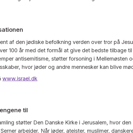
sationen
ent af den jødiske befolkning verden over tror på Jesus
over 100 år med det formål at give det bedste tilbage ti
æmper antisemitisme, støtter forsoning i Mellemøsten 
sskaber, hvor jøder og andre mennesker kan blive mød
å
www.israel.dk
engene til
amling støtter Den Danske Kirke i Jerusalem, hvor den
Serner arbejder. Når jøder, ateister, muslimer, dansker