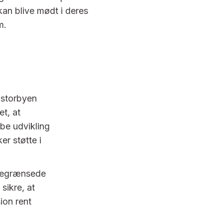
kan blive mødt i deres
m.
i storbyen
et, at
be udvikling
er støtte i
 begrænsede
 sikre, at
ion rent