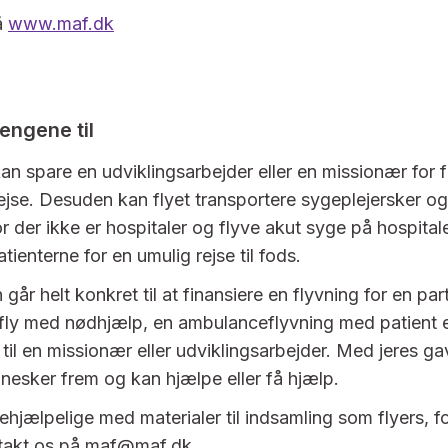
å
www.maf.dk
engene til
kan spare en udviklingsarbejder eller en missionær for 
ejse. Desuden kan flyet transportere sygeplejersker og 
 der ikke er hospitaler og flyve akut syge på hospitale
tienterne for en umulig rejse til fods.
går helt konkret til at finansiere en flyvning for en par
 fly med nødhjælp, en ambulanceflyvning med patient e
 til en missionær eller udviklingsarbejder. Med jeres g
sker frem og kan hjælpe eller få hjælp.
ehjælpelige med materialer til indsamling som flyers, fo
ntakt os på maf@maf.dk.