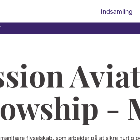
Indsamling
F
sion Avia
lowship -
anitære flyselskab, som arbejder på at sikre hurtig og 