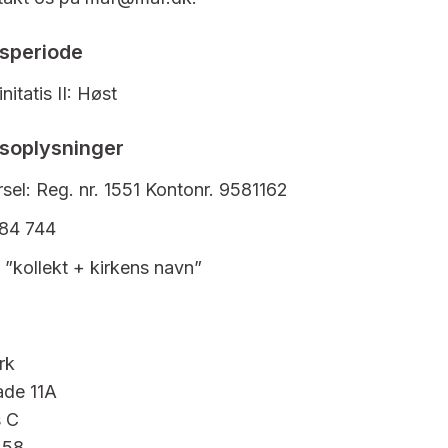
speriode
nitatis II: Høst
soplysninger
sel: Reg. nr. 1551 Kontonr. 9581162
 84 744
kollekt + kirkens navn”
rk
ade 11A
 C
 58