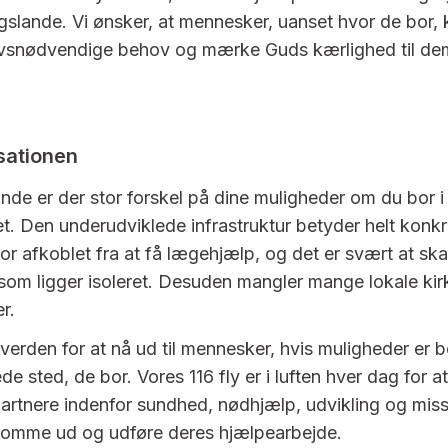
ngslande. Vi ønsker, at mennesker, uanset hvor de bor, 
ivsnødvendige behov og mærke Guds kærlighed til de
sationen
lande er der stor forskel på dine muligheder om du bor 
et. Den underudviklede infrastruktur betyder helt konkr
r afkoblet fra at få lægehjælp, og det er svært at ska
 som ligger isoleret. Desuden mangler mange lokale kirk
er.
 verden for at nå ud til mennesker, hvis muligheder er
ede sted, de bor. Vores 116 fly er i luften hver dag for at
artnere indenfor sundhed, nødhjælp, udvikling og miss
komme ud og udføre deres hjælpearbejde.