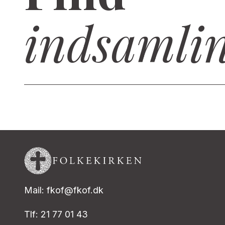
indsamlin
Mail: fkof@fkof.dk
Tlf: 21 77 01 43