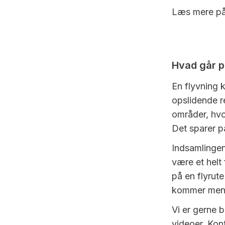
Læs mere p
Hvad går p
En flyvning 
opslidende r
områder, hvor
Det sparer pa
Indsamlingen 
være et helt
på en flyrute
kommer menne
Vi er gerne b
videoer. Ko