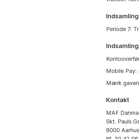
Indsamling
Periode 7: Tri
Indsamling
Kontooverfør
Mobile Pay:
Mærk gaven ”
Kontakt
MAF Danma
Skt. Pauls G
8000 Aarhus
tlf. 30 42 96