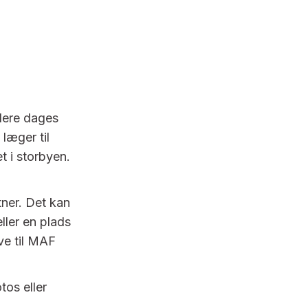
flere dages
læger til
t i storbyen.
tner. Det kan
ller en plads
ave til MAF
tos eller