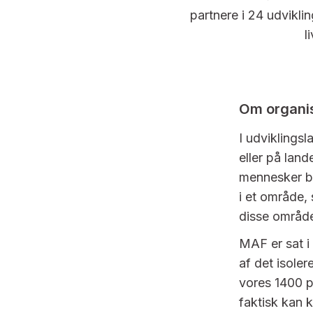
partnere i 24 udvikli
l
Om organi
I udviklings
eller på land
mennesker bo
i et område,
disse områd
MAF er sat i
af det isoler
vores 1400 p
faktisk kan 